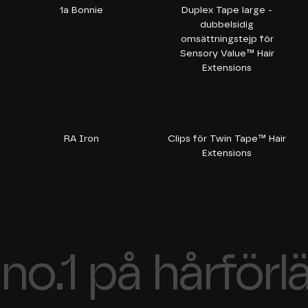
1a Bonnie
Duplex Tape large -
dubbelsidig
omsättningstejp för
Sensory Value™ Hair
Extensions
RA Iron
Clips för Twin Tape™ Hair
Extensions
no.1 på hårförl