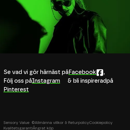
Se vad vi gör härnäst på
Facebook
,
Följ oss på
Instagram
& bli inspirerad
på
Pinterest
Sensory Value ©
Allmänna villkor & Returpolicy
Cookiepolicy
Kvalitetsgaranti
Ångrat köp