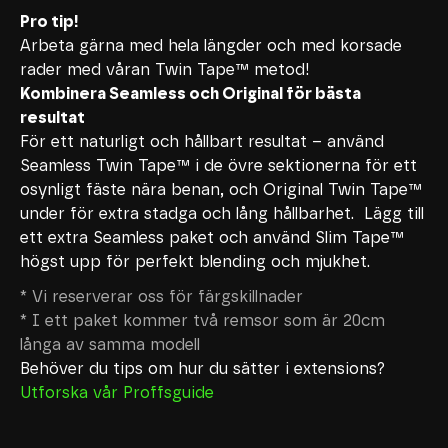
Pro tip!
Arbeta gärna med hela längder och med korsade
rader med våran T
win Tape™
metod!
Kombinera Seamless och Original för bästa
resultat
För ett naturligt och hållbart resultat – använd
Seamless T
win Tape™
i de övre sektionerna för ett
osynligt fäste nära benan, och Original Twin Tape
™
under för extra stadga och lång hållbarhet. Lägg till
ett extra Seamless paket och använd Slim Tape
™
högst upp för perfekt blending och mjukhet.
* Vi reserverar oss för färgskillnader
* I ett paket kommer två remsor som är 20cm
långa av samma modell
Behöver du tips om hur du sätter i extensions?
Utforska vår Proffsguide