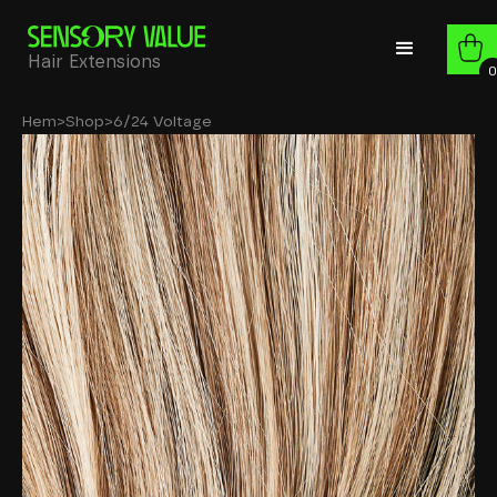
Hair Extensions
0
Hem
>
Shop
>
6/24 Voltage