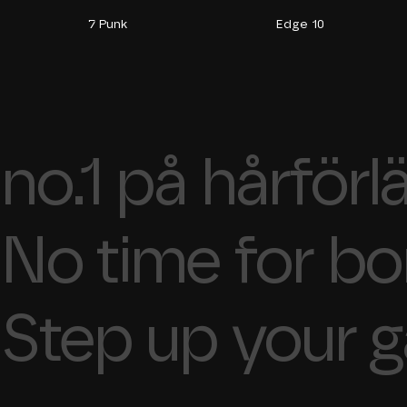
7 Punk
Edge 10
no.1 på hårförl
No time for bor
Step up your 