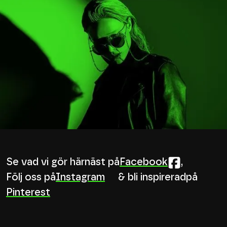
Se vad vi gör härnäst på
Facebook
,
Följ oss på
Instagram
& bli inspirerad
på
Pinterest